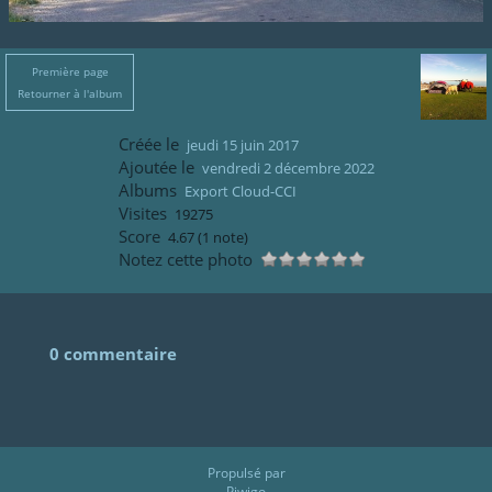
Première page
Retourner à l'album
Créée le
jeudi 15 juin 2017
Ajoutée le
vendredi 2 décembre 2022
Albums
Export Cloud-CCI
Visites
19275
Score
4.67
(1 note)
Notez cette photo
0 commentaire
Propulsé par
Piwigo