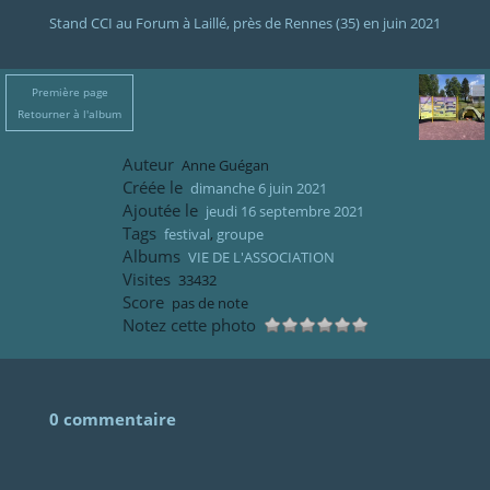
Stand CCI au Forum à Laillé, près de Rennes (35) en juin 2021
Première page
Retourner à l'album
Auteur
Anne Guégan
Créée le
dimanche 6 juin 2021
Ajoutée le
jeudi 16 septembre 2021
Tags
festival
,
groupe
Albums
VIE DE L'ASSOCIATION
Visites
33432
Score
pas de note
Notez cette photo
0 commentaire