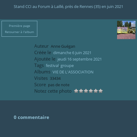
Stand CCI au Forum à Laillé, près de Rennes (35) en juin 2021
Première page
Retourner à l'album
Auteur
Anne Guégan
Créée le
dimanche 6 juin 2021
Ajoutée le
jeudi 16 septembre 2021
Tags
festival
,
groupe
Albums
VIE DE L'ASSOCIATION
Visites
33434
Score
pas de note
Notez cette photo
0 commentaire