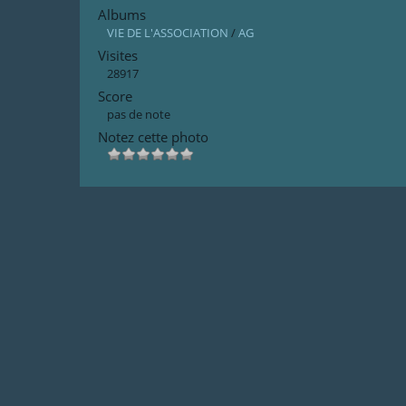
Albums
VIE DE L'ASSOCIATION
/
AG
Visites
28917
Score
pas de note
Notez cette photo