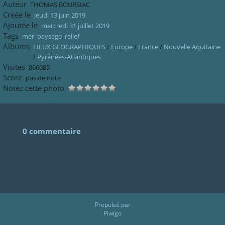
Auteur
THOMAS BOURSIAC
Créée le
jeudi 13 juin 2019
Ajoutée le
mercredi 31 juillet 2019
Tags
mer
,
paysage
,
relief
Albums
LIEUX GEOGRAPHIQUES
/
Europe
/
France
/
Nouvelle Aquitaine
/
Pyrénées-Atlantiques
Visites
866085
Score
pas de note
Notez cette photo
0 commentaire
Propulsé par
Piwigo