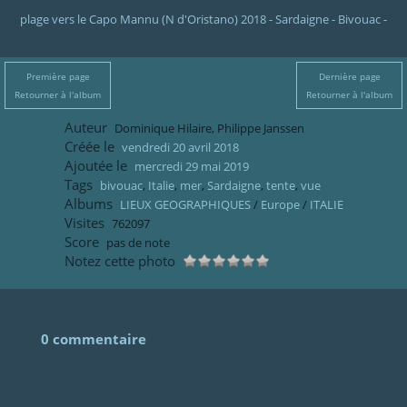
plage vers le Capo Mannu (N d'Oristano) 2018 - Sardaigne - Bivouac -
Première page
Dernière page
Retourner à l'album
Retourner à l'album
Auteur
Dominique Hilaire, Philippe Janssen
Créée le
vendredi 20 avril 2018
Ajoutée le
mercredi 29 mai 2019
Tags
bivouac
,
Italie
,
mer
,
Sardaigne
,
tente
,
vue
Albums
LIEUX GEOGRAPHIQUES
/
Europe
/
ITALIE
Visites
762097
Score
pas de note
Notez cette photo
0 commentaire