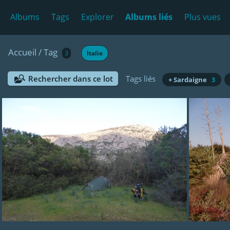
Albums
Tags
Explorer
Albums liés
Plus vues
Accueil
/
Tag
3
Italie
Rechercher dans ce lot
Tags liés
+ Sardaigne
3