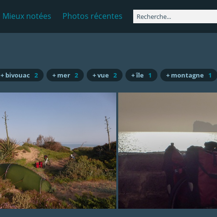
Mieux notées
Photos récentes
+ bivouac
2
+ mer
2
+ vue
2
+ île
1
+ montagne
1