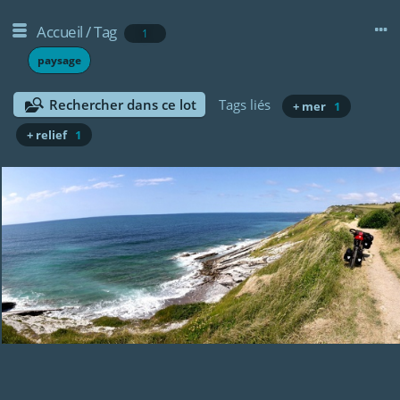
Accueil
/
Tag
1
paysage
Rechercher dans ce lot
Tags liés
+ mer
1
+ relief
1