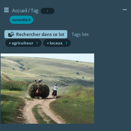
Accueil
/
Tag
1
eurovélo 6
Rechercher dans ce lot
Tags liés
+ agriculteur
1
+ locaux
1