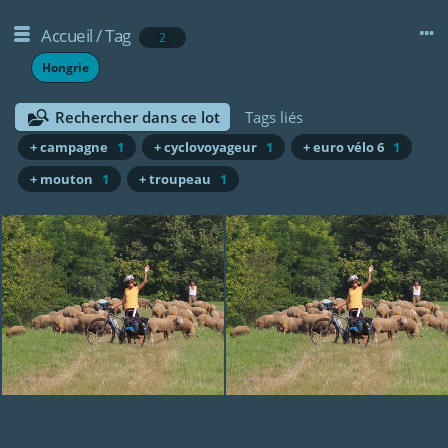
Accueil
/
Tag
2
Hongrie
Rechercher dans ce lot
Tags liés
+ campagne
1
+ cyclovoyageur
1
+ euro vélo 6
1
+ mouton
1
+ troupeau
1