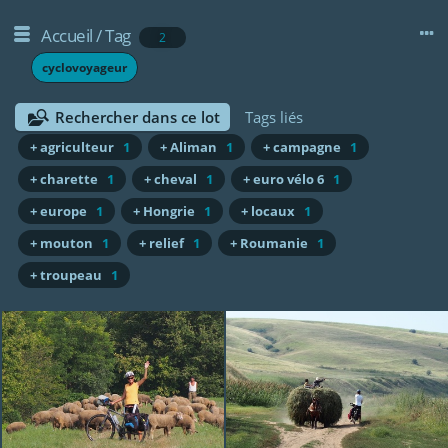
Accueil
/
Tag
2
cyclovoyageur
Rechercher dans ce lot
Tags liés
+ agriculteur
1
+ Aliman
1
+ campagne
1
+ charette
1
+ cheval
1
+ euro vélo 6
1
+ europe
1
+ Hongrie
1
+ locaux
1
+ mouton
1
+ relief
1
+ Roumanie
1
+ troupeau
1