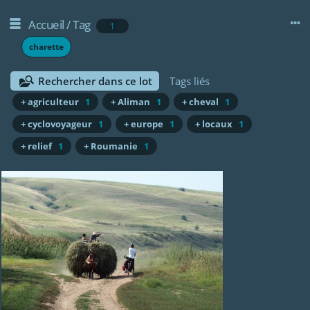
Accueil
/
Tag
1
charette
Rechercher dans ce lot
Tags liés
+ agriculteur
1
+ Aliman
1
+ cheval
1
+ cyclovoyageur
1
+ europe
1
+ locaux
1
+ relief
1
+ Roumanie
1