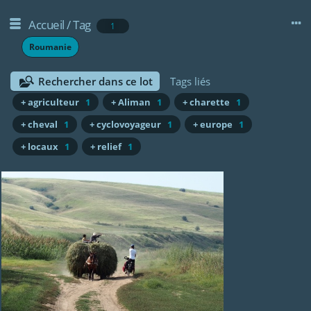
Accueil
/
Tag
1
Roumanie
Rechercher dans ce lot
Tags liés
+ agriculteur
1
+ Aliman
1
+ charette
1
+ cheval
1
+ cyclovoyageur
1
+ europe
1
+ locaux
1
+ relief
1